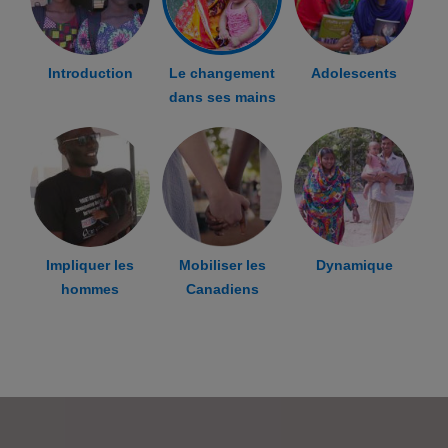
Introduction
Le changement
Adolescents
dans ses mains
Impliquer les
Mobiliser les
Dynamique
hommes
Canadiens