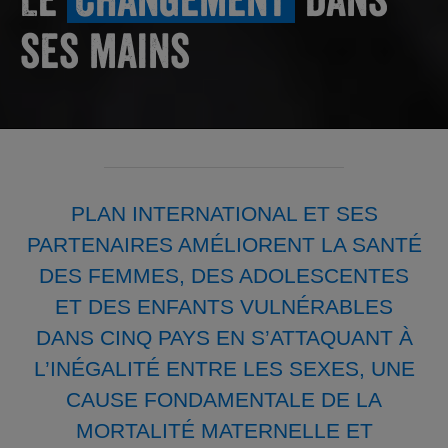
ses mains
PLAN INTERNATIONAL ET SES
PARTENAIRES AMÉLIORENT LA SANTÉ
DES FEMMES, DES ADOLESCENTES
ET DES ENFANTS VULNÉRABLES
DANS CINQ PAYS EN S’ATTAQUANT À
L’INÉGALITÉ ENTRE LES SEXES, UNE
CAUSE FONDAMENTALE DE LA
MORTALITÉ MATERNELLE ET